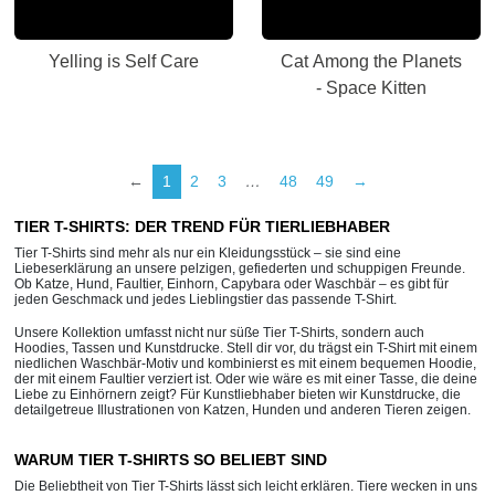
Yelling is Self Care
Cat Among the Planets
- Space Kitten
←
1
2
3
…
48
49
→
TIER T-SHIRTS: DER TREND FÜR TIERLIEBHABER
Tier T-Shirts sind mehr als nur ein Kleidungsstück – sie sind eine
Liebeserklärung an unsere pelzigen, gefiederten und schuppigen Freunde.
Ob Katze, Hund, Faultier, Einhorn, Capybara oder Waschbär – es gibt für
jeden Geschmack und jedes Lieblingstier das passende T-Shirt.
Unsere Kollektion umfasst nicht nur süße Tier T-Shirts, sondern auch
Hoodies, Tassen und Kunstdrucke. Stell dir vor, du trägst ein T-Shirt mit einem
niedlichen Waschbär-Motiv und kombinierst es mit einem bequemen Hoodie,
der mit einem Faultier verziert ist. Oder wie wäre es mit einer Tasse, die deine
Liebe zu Einhörnern zeigt? Für Kunstliebhaber bieten wir Kunstdrucke, die
detailgetreue Illustrationen von Katzen, Hunden und anderen Tieren zeigen.
WARUM TIER T-SHIRTS SO BELIEBT SIND
Die Beliebtheit von Tier T-Shirts lässt sich leicht erklären. Tiere wecken in uns