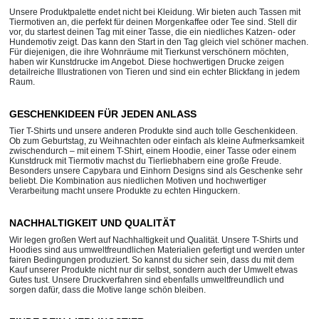
Unsere Produktpalette endet nicht bei Kleidung. Wir bieten auch Tassen mit
Tiermotiven an, die perfekt für deinen Morgenkaffee oder Tee sind. Stell dir
vor, du startest deinen Tag mit einer Tasse, die ein niedliches Katzen- oder
Hundemotiv zeigt. Das kann den Start in den Tag gleich viel schöner machen.
Für diejenigen, die ihre Wohnräume mit Tierkunst verschönern möchten,
haben wir Kunstdrucke im Angebot. Diese hochwertigen Drucke zeigen
detailreiche Illustrationen von Tieren und sind ein echter Blickfang in jedem
Raum.
GESCHENKIDEEN FÜR JEDEN ANLASS
Tier T-Shirts und unsere anderen Produkte sind auch tolle Geschenkideen.
Ob zum Geburtstag, zu Weihnachten oder einfach als kleine Aufmerksamkeit
zwischendurch – mit einem T-Shirt, einem Hoodie, einer Tasse oder einem
Kunstdruck mit Tiermotiv machst du Tierliebhabern eine große Freude.
Besonders unsere Capybara und Einhorn Designs sind als Geschenke sehr
beliebt. Die Kombination aus niedlichen Motiven und hochwertiger
Verarbeitung macht unsere Produkte zu echten Hinguckern.
NACHHALTIGKEIT UND QUALITÄT
Wir legen großen Wert auf Nachhaltigkeit und Qualität. Unsere T-Shirts und
Hoodies sind aus umweltfreundlichen Materialien gefertigt und werden unter
fairen Bedingungen produziert. So kannst du sicher sein, dass du mit dem
Kauf unserer Produkte nicht nur dir selbst, sondern auch der Umwelt etwas
Gutes tust. Unsere Druckverfahren sind ebenfalls umweltfreundlich und
sorgen dafür, dass die Motive lange schön bleiben.