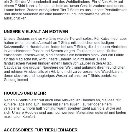
ein Gefühl der Verbundenheit und des Wohlbefindens. Ein süßes Motiv auf
einem T-Shirt kann sofort ein Lächeln auf unser Gesicht zaubern und unsere
Laune heben. Zudem ermöglichen Tier T-Shirts es uns, unsere Persönlichkeit
und unsere Vorlieben auf eine modische und unterhaltsame Weise
auszudrücken.
UNSERE VIELFALT AN MOTIVEN
Unsere Designs sind so vielfältig wie die Tierwelt selbst. Für Katzenliebhaber
haben wir eine breite Auswahl an T-Shirts mit niedlichen und lustigen
Katzenmotiven. Hundehalter finden bei uns T-Shirts, die die treuen Vierbeiner
in verschiedenen Posen und Szenen zeigen. Faultiere, bekannt für ihre
entspannte Lebensweise, sind ebenfalls ein beliebtes Motiv. Wer ein Faible
für das Magische hat, wird unsere Einhorn T-Shirts lieben. Diese
fantastischen Wesen bringen einen Hauch von Zauber in den Alltag.
Capybaras, die größten Nagetiere der Welt, sind aufgrund ihrer freundlichen
und ruhigen Art ebenfalls ein Hit. Und nicht zu vergessen die Waschbären,
deren cleveres und neugieriges Wesen auf unseren T-Shirts perfekt zur
Geltung kommt.
HOODIES UND MEHR
Neben T-Shirts bieten wir auch eine Auswahl an Hoodies an, die ideal für
kühlere Tage sind. Ein Hoodie mit einem süßen Faultier oder einem
verspielten Einhorn hält nicht nur warm, sondern zieht auch die Blicke auf
sich. Unsere Hoodies sind aus hochwertigen Materialien gefertigt und bieten
maximalen Komfort.
ACCESSOIRES FÜR TIERLIEBHABER