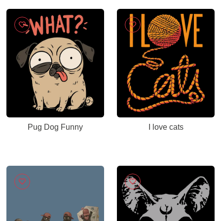
Pug Dog Funny
I love cats