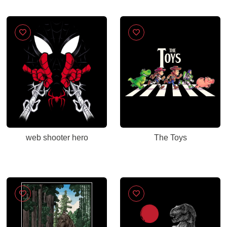
web shooter hero
The Toys