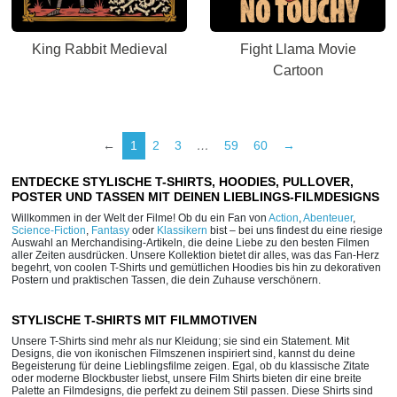
King Rabbit Medieval
Fight Llama Movie
Cartoon
←
1
2
3
…
59
60
→
ENTDECKE STYLISCHE T-SHIRTS, HOODIES, PULLOVER,
POSTER UND TASSEN MIT DEINEN LIEBLINGS-FILMDESIGNS
Willkommen in der Welt der Filme! Ob du ein Fan von
Action
,
Abenteuer
,
Science-Fiction
,
Fantasy
oder
Klassikern
bist – bei uns findest du eine riesige
Auswahl an Merchandising-Artikeln, die deine Liebe zu den besten Filmen
aller Zeiten ausdrücken. Unsere Kollektion bietet dir alles, was das Fan-Herz
begehrt, von coolen T-Shirts und gemütlichen Hoodies bis hin zu dekorativen
Postern und praktischen Tassen, die dein Zuhause verschönern.
STYLISCHE T-SHIRTS MIT FILMMOTIVEN
Unsere T-Shirts sind mehr als nur Kleidung; sie sind ein Statement. Mit
Designs, die von ikonischen Filmszenen inspiriert sind, kannst du deine
Begeisterung für deine Lieblingsfilme zeigen. Egal, ob du klassische Zitate
oder moderne Blockbuster liebst, unsere Film Shirts bieten dir eine breite
Palette an Filmdesigns, die perfekt zu deinem Stil passen. Diese Shirts sind