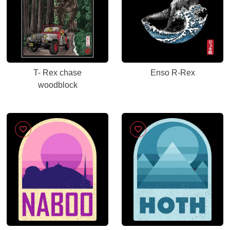
T- Rex chase
Enso R-Rex
woodblock