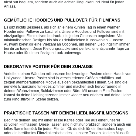
nicht nur bequem, sondern auch ein echter Hingucker und ideal für jeden
Anlass.
GEMÜTLICHE HOODIES UND PULLOVER FÜR FILMFANS
Es gibt nichts Besseres, als sich an einem kühlen Tag in einen warmen
Hoodie oder Pullover zu kuscheln. Unsere Hoodies und Pullover sind mit
einzigartigen Filmmotiven bedruckt, die jeden Cineasten begeistern. Von
minimalistischen Designs bis hin zu detailreichen Kunstwerken – unsere
Auswahl bietet dir eine Vielzahl an Optionen, um deinen Lieblingsfilm immer
bei dir zu tragen. Diese Kleidungsstücke sind perfekt für entspannte Tage zu
Hause oder für einen lässigen Look unterwegs.
DEKORATIVE POSTER FÜR DEIN ZUHAUSE
Verleihe deinen Wänden mit unseren hochwertigen Postern einen Hauch von
Hollywood. Unsere Poster sind in verschiedenen Größen erhältlich und
zeigen atemberaubende Motive aus den bekanntesten Filmen. Sie sind die
perfekte Ergänzung für jedes Zimmer und machen sich hervorragend in
deinem Wohnzimmer, Schlafzimmer oder Büro. Mit unseren Film-Postern
kannst du deine Lieblingsszenen immer wieder neu erleben und deine Liebe
zum Kino stilvoll in Szene setzen.
PRAKTISCHE TASSEN MIT DEINEN LIEBLINGSFILMDESIGNS
Beginne deinen Tag mit einer Tasse Kaffee oder Tee aus einer unserer
stilvollen Filmtassen. Diese Tassen sind nicht nur praktisch, sondern auch ein
tolles Sammlerstück für jeden Filmfan. Ob du dich für ein ikonisches Logo
oder ein berühmtes Filmzitat entscheidest – unsere Tassen sind ein Muss für