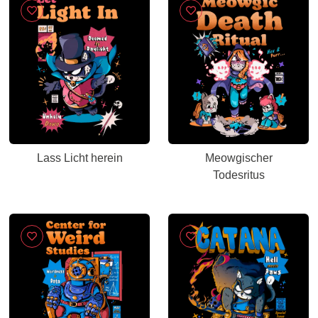
Lass Licht herein
Meowgischer
Todesritus