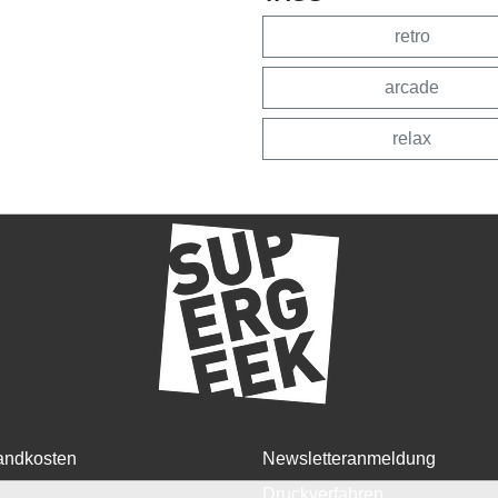
retro
arcade
relax
andkosten
Newsletteranmeldung
Druckverfahren