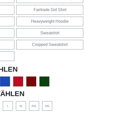
Fairtrade Girl Shirt
Heavyweight Hoodie
Sweatshirt
Cropped Sweatshirt
HLEN
ÄHLEN
L
XL
XXL
3XL