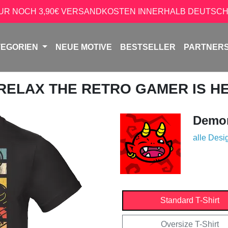
NUR NOCH 3,90€ VERSANDKOSTEN INNERHALB DEUTSCH
TEGORIEN
NEUE MOTIVE
BESTSELLER
PARTNER
 RELAX THE RETRO GAMER IS H
Demon
alle Desi
Standard T-Shirt
Oversize T-Shirt