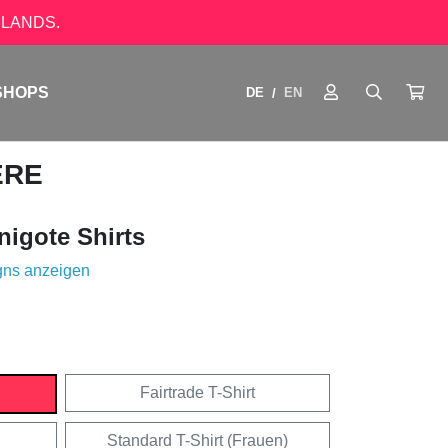
LANDS.
SHOPS
DE
EN
/
ERE
igote Shirts
gns anzeigen
Fairtrade T-Shirt
Standard T-Shirt (Frauen)